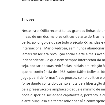
Sinopse
Neste livro, Otília reconstitui as grandes linhas de u
linear, de um dos maiores críticos de arte do Brasi
perto, ao longo de quase todo o século XX, as idas e 
internacional. Mário Pedrosa, sem nunca abandonar a
jamais dissociará revolução social e arte a mais avan
independente – o que nem sempre interpretou da 
seja, apesar de suas reticências iniciais em relação
que na conferência de 1933, sobre Käthe Kollwitz, i
jogo pueril de formas”, aos poucos, como político e 
foi se dando conta do quanto a luta pela libertaçã
pela preservação e ampliação daquele mínimo de inic
pode dispor na sociedade capitalista e, portanto, a 
a arte burguesa e a tentar adivinhar aí a convergên