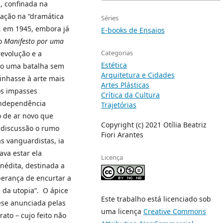
, confinada na
ração na “dramática
Séries
, em 1945, embora já
E-books de Ensaios
do
Manifesto por uma
Categorias
revolução e a
Estética
ndo uma batalha sem
Arquitetura e Cidades
linhasse à arte mais
Artes Plásticas
os impasses
Crítica da Cultura
 independência
Trajetórias
o de ar novo que
Copyright (c) 2021 Otília Beatriz
m discussão o rumo
Fiori Arantes
as vanguardistas, ia
ava estar ela
Licença
nédita, destinada a
perança de encurtar a
 da utopia”. O ápice
Este trabalho está licenciado sob
tese anunciada pelas
uma licença
Creative Commons
ato – cujo feito não