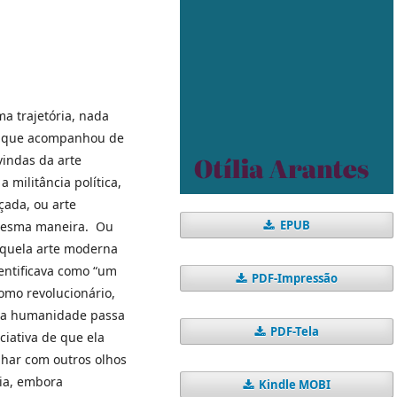
ma trajetória, nada
l e que acompanhou de
vindas da arte
 militância política,
çada, ou arte
EPUB
mesma maneira. Ou
 àquela arte moderna
dentificava como “um
PDF-Impressão
como revolucionário,
o da humanidade passa
PDF-Tela
iativa de que ela
olhar com outros olhos
cia, embora
Kindle MOBI