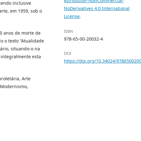
Attribution-NonCommercial-
tendo inclusive
NoDerivatives 4.0 International
arte, em 1959, sob o
License
.
ISBN
10 anos de morte de
978-65-00-20032-4
o o texto “Atualidade
ário, situando-o na
DOI
 integralmente esta
https://doi.org/10.34024/978650020
roletária, Arte
s-Modernismo,