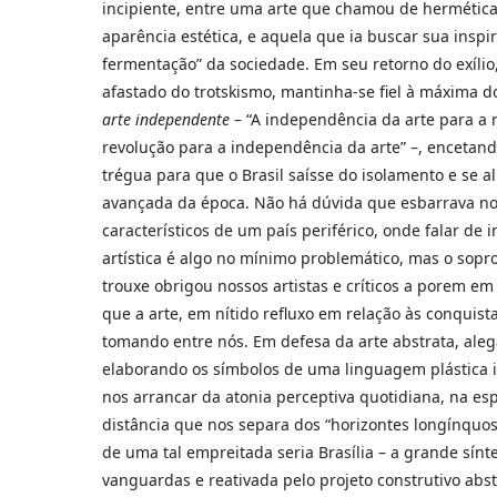
incipiente, entre uma arte que chamou de hermética
aparência estética, e aquela que ia buscar sua inspi
fermentação” da sociedade. Em seu retorno do exílio
afastado do trotskismo, mantinha-se fiel à máxima 
arte independente
– “A independência da arte para a 
revolução para a independência da arte” –, enceta
trégua para que o Brasil saísse do isolamento e se a
avançada da época. Não há dúvida que esbarrava n
característicos de um país periférico, onde falar de
artística é algo no mínimo problemático, mas o sopr
trouxe obrigou nossos artistas e críticos a porem e
que a arte, em nítido refluxo em relação às conquist
tomando entre nós. Em defesa da arte abstrata, aleg
elaborando os símbolos de uma linguagem plástica i
nos arrancar da atonia perceptiva quotidiana, na es
distância que nos separa dos “horizontes longínquos
de uma tal empreitada seria Brasília – a grande sín
vanguardas e reativada pelo projeto construtivo abstr