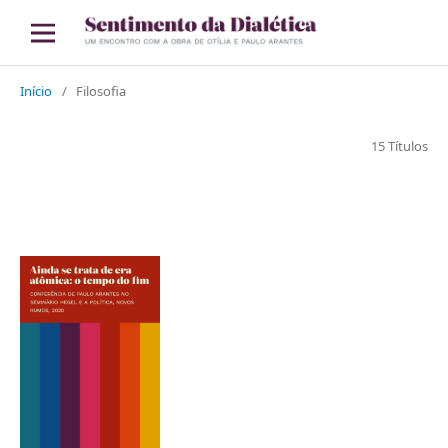
Início
/
Filosofia
15 Títulos