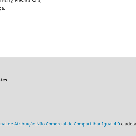
d Rorty, Edward Saïd,
ça.
ntes
onal de Atribuição Não Comercial de Compartilhar Igual 4.0
e adota