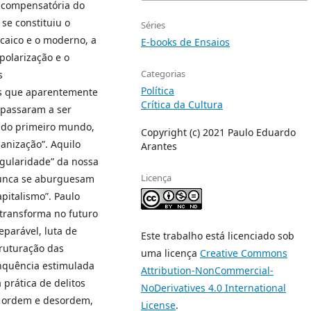
a compensatória do
 se constituiu o
Séries
rcaico e o moderno, a
E-books de Ensaios
polarização e o
Categorias
s
Política
tos que aparentemente
Crítica da Cultura
 passaram a ser
s do primeiro mundo,
Copyright (c) 2021 Paulo Eduardo
anização”. Aquilo
Arantes
ngularidade” da nossa
Licença
 nunca se aburguesam
pitalismo”. Paulo
 transforma no futuro
eparável, luta de
Este trabalho está licenciado sob
truturação das
uma licença
Creative Commons
nquência estimulada
Attribution-NonCommercial-
prática de delitos
NoDerivatives 4.0 International
e ordem e desordem,
License
.