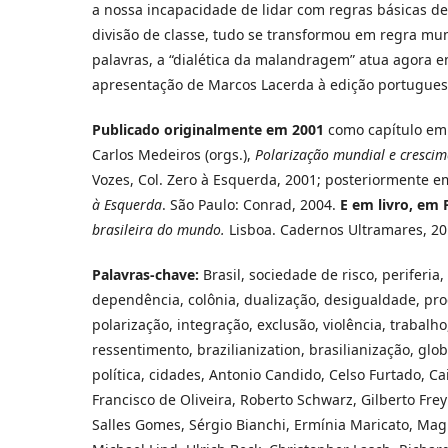
a nossa incapacidade de lidar com regras básicas de c
divisão de classe, tudo se transformou em regra mu
palavras, a “dialética da malandragem” atua agora e
apresentação de Marcos Lacerda à edição portugues
Publicado originalmente em 2001
como capítulo em J
Carlos Medeiros (orgs.),
Polarização mundial e crescim
Vozes, Col. Zero à Esquerda, 2001; posteriormente e
à Esquerda
. São Paulo: Conrad, 2004.
E em livro, em 
brasileira do mundo.
Lisboa. Cadernos Ultramares, 20
Palavras-chave:
Brasil, sociedade de risco, periferi
dependência, colônia, dualização, desigualdade, pro
polarização, integração, exclusão, violência, trabalh
ressentimento, brazilianization, brasilianização, glo
política, cidades, Antonio Candido, Celso Furtado, Ca
Francisco de Oliveira, Roberto Schwarz, Gilberto Frey
Salles Gomes, Sérgio Bianchi, Ermínia Maricato, Ma