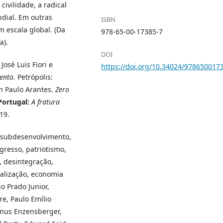
ivilidade, a radical
ndial. Em outras
ISBN
m escala global. (Da
978-65-00-17385-7
a).
DOI
osé Luis Fiori e
https://doi.org/10.34024/978650017
ento.
Petrópolis:
m Paulo Arantes.
Zero
Portugal:
A fratura
19.
a, subdesenvolvimento,
gresso, patriotismo,
o, desintegração,
balização, economia
io Prado Junior,
re, Paulo Emílio
gnus Enzensberger,