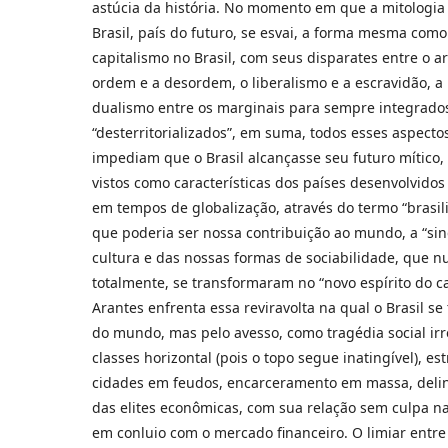
astúcia da história. No momento em que a mitologi
Brasil, país do futuro, se esvai, a forma mesma como
capitalismo no Brasil, com seus disparates entre o a
ordem e a desordem, o liberalismo e a escravidão, a 
dualismo entre os marginais para sempre integrado
“desterritorializados”, em suma, todos esses aspec
impediam que o Brasil alcançasse seu futuro mítico,
vistos como características dos países desenvolvido
em tempos de globalização, através do termo “brasili
que poderia ser nossa contribuição ao mundo, a “si
cultura e das nossas formas de sociabilidade, que
totalmente, se transformaram no “novo espírito do ca
Arantes enfrenta essa reviravolta na qual o Brasil se
do mundo, mas pelo avesso, como tragédia social irr
classes horizontal (pois o topo segue inatingível), es
cidades em feudos, encarceramento em massa, deli
das elites econômicas, com sua relação sem culpa na 
em conluio com o mercado financeiro. O limiar entr