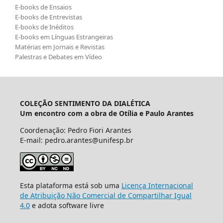
E-books de Ensaios
E-books de Entrevistas
E-books de Inéditos
E-books em Línguas Estrangeiras
Matérias em Jornais e Revistas
Palestras e Debates em Vídeo
COLEÇÃO SENTIMENTO DA DIALÉTICA
Um encontro com a obra de Otília e Paulo Arantes
Coordenação: Pedro Fiori Arantes
E-mail: pedro.arantes@unifesp.br
Esta plataforma está sob uma
Licença Internacional
de Atribuição Não Comercial de Compartilhar Igual
4.0
e adota software livre