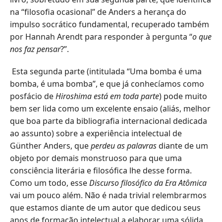
na “filosofia ocasional” de Anders a herança do
impulso socrático fundamental, recuperado também
por Hannah Arendt para responder à pergunta “
o que
nos faz pensar
?”.
Esta segunda parte (intitulada “Uma bomba é uma
bomba, é uma bomba”, e que já conhecíamos como
posfácio de
Hiroshima está em toda parte
) pode muito
bem ser lida como um excelente ensaio (aliás, melhor
que boa parte da bibliografia internacional dedicada
ao assunto) sobre a experiência intelectual de
Günther Anders, que
perdeu as palavras
diante de um
objeto por demais monstruoso para que uma
consciência literária e filosófica lhe desse forma.
Como um todo, esse
Discurso filosófico da Era Atômica
vai um pouco além. Não é nada trivial relembrarmos
que estamos diante de um autor que dedicou seus
anos de formação intelectual a elaborar uma sólida