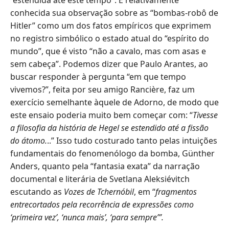
“estendida até este tempo”. É relativamente
conhecida sua observação sobre as “bombas-robô de
Hitler” como um dos fatos empíricos que exprimem
no registro simbólico o estado atual do “espírito do
mundo”, que é visto “não a cavalo, mas com asas e
sem cabeça”. Podemos dizer que Paulo Arantes, ao
buscar responder à pergunta “em que tempo
vivemos?”, feita por seu amigo Rancière, faz um
exercício semelhante àquele de Adorno, de modo que
este ensaio poderia muito bem começar com: “
Tivesse
a filosofia da história de Hegel se estendido até a fissão
do átomo.
..” Isso tudo costurado tanto pelas intuições
fundamentais do fenomenólogo da bomba, Günther
Anders, quanto pela “fantasia exata” da narração
documental e literária de Svetlana Aleksiévitch
escutando as
Vozes de Tchernóbil
, em “
fragmentos
entrecortados pela recorrência de expressões como
‘primeira vez’, ‘nunca mais’, ‘para sempre’”.